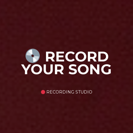
RECORD
YOUR SONG
RECORDING STUDIO